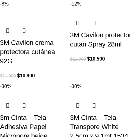
-8%
-12%
3M Cavilon protector
3M Cavilon crema
cutan Spray 28ml
protectora cutánea
$
10.500
$
11.900
92G
$
10.900
$
11.900
-30%
-30%
3m Cinta – Tela
3M Cinta – Tela
Adhesiva Papel
Transpore White
Micropore beige
2,5cm x 9,1mt 1534