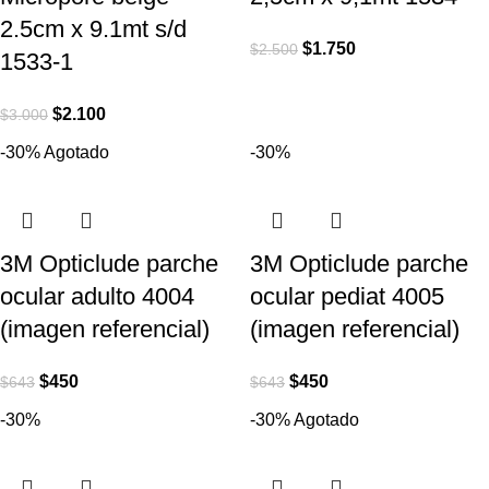
2.5cm x 9.1mt s/d
$
1.750
$
2.500
1533-1
$
2.100
$
3.000
-30%
Agotado
-30%
3M Opticlude parche
3M Opticlude parche
ocular adulto 4004
ocular pediat 4005
(imagen referencial)
(imagen referencial)
$
450
$
450
$
643
$
643
-30%
-30%
Agotado