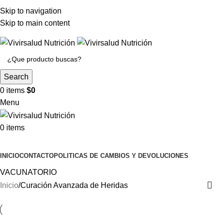
HORARIO DE ATENCIÓN: Lunes y Martes de 09:30-13:00 y
Skip to navigation
14:00-19:00 | Miercoles a Viernes de 09:30-13:00 y 14:00-
Skip to main content
18:00
Search
0
items
$
0
Menu
0
items
Categoria de Productos
INICIO
CONTACTO
POLITICAS DE CAMBIOS Y DEVOLUCIONES
VACUNATORIO
Inicio
Curación Avanzada de Heridas