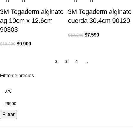
3M Tegaderm alginato
3M Tegaderm alginato
ag 10cm x 12.6cm
cuerda 30.4cm 90120
90303
$
7.590
$
10.843
$
9.900
$
10.900
1
2
3
4
→
Filtro de precios
Filtrar