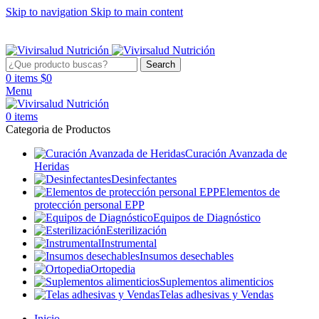
Skip to navigation
Skip to main content
HORARIO DE ATENCIÓN: Lunes y Martes de 09:30-13:00 y
14:00-19:00 | Miercoles a Viernes de 09:30-13:00 y 14:00-18:00
Search
0
items
$
0
Menu
0
items
Categoria de Productos
Curación Avanzada de
Heridas
Desinfectantes
Elementos de
protección personal EPP
Equipos de Diagnóstico
Esterilización
Instrumental
Insumos desechables
Ortopedia
Suplementos alimenticios
Telas adhesivas y Vendas
Inicio